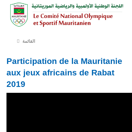
القائمة
Participation de la Mauritanie
aux jeux africains de Rabat
2019